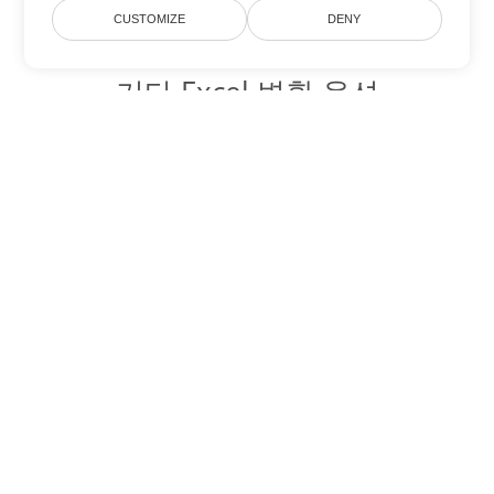
CUSTOMIZE
DENY
기타 Excel 변환 옵션
XML를 DOC로 변환
DOC:
Microsoft Word Binary Format
XML를 DOT로 변환
DOT:
Microsoft Word Template Files
XML를 DOCX로 변환
DOCX:
Office 2007+ Word Document
XML를 DOCM로 변환
DOCM:
Microsoft Word 2007 Marco File