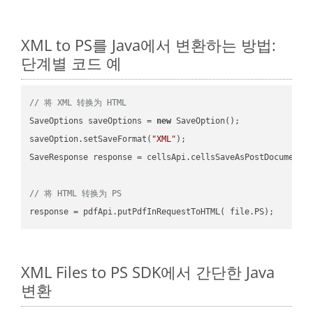
XML to PS를 Java에서 변환하는 방법:
단계별 코드 예
// 将 XML 转换为 HTML
SaveOptions saveOptions = 
new
 SaveOption();

saveOption.setSaveFormat(
"XML"
);

SaveResponse response = cellsApi.cellsSaveAsPostDocumentS
// 将 HTML 转换为 PS
XML Files to PS SDK에서 간단한 Java
변환