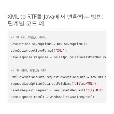
XML to RTF를 Java에서 변환하는 방법:
단계별 코드 예
// 将 XML 转换为 HTML
SaveOptions saveOptions = 
new
 SaveOption();

saveOption.setSaveFormat(
"XML"
);

SaveResponse response = cellsApi.cellsSaveAsPostDocumentS
// 将 HTML 转换为 RTF
HtmlSaveOptionsData requestSaveOptionsData = 
new
 HtmlSaveO
requestSaveOptionsData.setFileName(
"/file.HTML"
);

SaveAsRequest request = 
new
 SaveAsRequest(
"file.RTF"
,requ