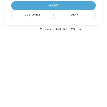
ACCEPT
CUSTOMIZE
DENY
기타 Excel 변환 옵션
XML를 DOC로 변환
DOC:
Microsoft Word Binary Format
XML를 DOT로 변환
DOT:
Microsoft Word Template Files
XML를 DOCX로 변환
DOCX:
Office 2007+ Word Document
XML를 DOCM로 변환
DOCM:
Microsoft Word 2007 Marco File