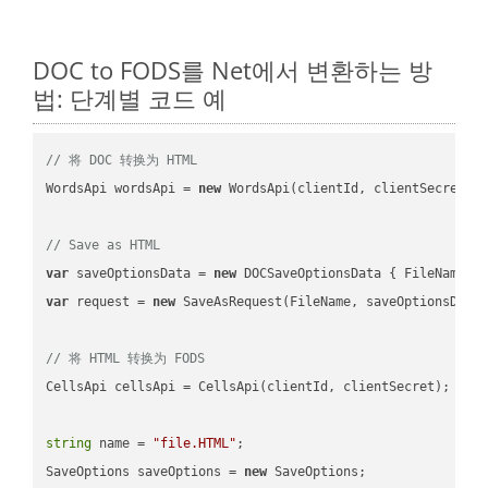
DOC to FODS를 Net에서 변환하는 방
법: 단계별 코드 예
// 将 DOC 转换为 HTML
WordsApi wordsApi = 
new
 WordsApi(clientId, clientSecret);

// Save as HTML
var
 saveOptionsData = 
new
 DOCSaveOptionsData { FileName =
var
 request = 
new
 SaveAsRequest(FileName, saveOptionsData)
// 将 HTML 转换为 FODS
CellsApi cellsApi = CellsApi(clientId, clientSecret);

string
 name = 
"file.HTML"
;

SaveOptions saveOptions = 
new
 SaveOptions;
