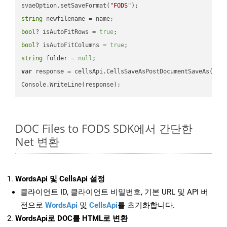
svaeOption.setSaveFormat(
"FODS"
string
bool
? isAutoFitRows = 
true
bool
? isAutoFitColumns = 
true
string
 folder = 
null
var
 response = cellsApi.CellsSaveAsPostDocumentSaveAs(name
DOC Files to FODS SDK에서 간단한
Net 변환
WordsApi 및 CellsApi 설정
클라이언트 ID, 클라이언트 비밀번호, 기본 URL 및 API 버
전으로
WordsApi
및
CellsApi
를 초기화합니다.
WordsApi로 DOC를 HTML로 변환