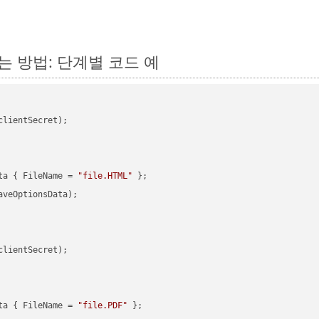
하는 방법: 단계별 코드 예
clientSecret);

ta { FileName = 
"file.HTML"
veOptionsData);

clientSecret);

ta { FileName = 
"file.PDF"