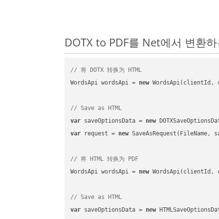
DOTX to PDF를 Net에서 변환
// 将 DOTX 转换为 HTML
WordsApi wordsApi = 
new
 WordsApi(clientId, 
// Save as HTML
var
 saveOptionsData = 
new
 DOTXSaveOptionsDa
var
 request = 
new
 SaveAsRequest(FileName, sa
// 将 HTML 转换为 PDF
WordsApi wordsApi = 
new
 WordsApi(clientId, 
// Save as HTML
var
 saveOptionsData = 
new
 HTMLSaveOptionsDa