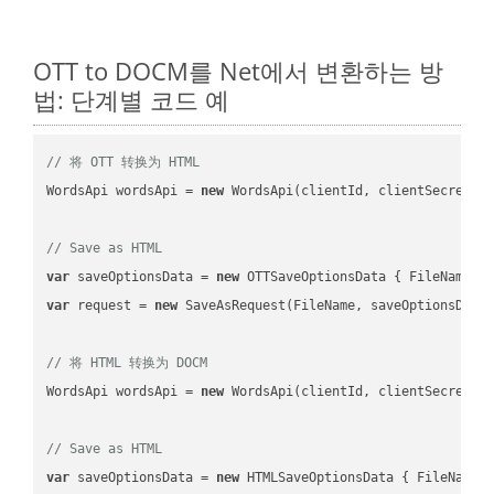
OTT to DOCM를 Net에서 변환하는 방
법: 단계별 코드 예
// 将 OTT 转换为 HTML
WordsApi wordsApi = 
new
 WordsApi(clientId, clientSecret);

// Save as HTML
var
 saveOptionsData = 
new
 OTTSaveOptionsData { FileName =
var
 request = 
new
 SaveAsRequest(FileName, saveOptionsData)
// 将 HTML 转换为 DOCM
WordsApi wordsApi = 
new
 WordsApi(clientId, clientSecret);

// Save as HTML
var
 saveOptionsData = 
new
 HTMLSaveOptionsData { FileName 