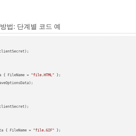
는 방법: 단계별 코드 예
clientSecret);

a { FileName = 
"file.HTML"
veOptionsData);

clientSecret);

ta { FileName = 
"file.GIF"