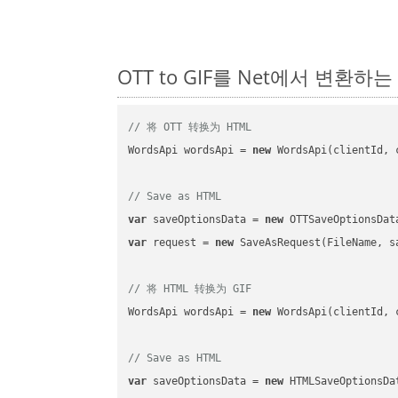
OTT to GIF를 Net에서 변환하
// 将 OTT 转换为 HTML
WordsApi wordsApi = 
new
 WordsApi(clientId, 
// Save as HTML
var
 saveOptionsData = 
new
 OTTSaveOptionsDat
var
 request = 
new
 SaveAsRequest(FileName, sa
// 将 HTML 转换为 GIF
WordsApi wordsApi = 
new
 WordsApi(clientId, 
// Save as HTML
var
 saveOptionsData = 
new
 HTMLSaveOptionsDa