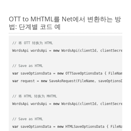
OTT to MHTML를 Net에서 변환하는 방
법: 단계별 코드 예
// 将 OTT 转换为 HTML
WordsApi wordsApi = 
new
 WordsApi(clientId, clientSecret);

// Save as HTML
var
 saveOptionsData = 
new
 OTTSaveOptionsData { FileName =
var
 request = 
new
 SaveAsRequest(FileName, saveOptionsData)
// 将 HTML 转换为 MHTML
WordsApi wordsApi = 
new
 WordsApi(clientId, clientSecret);

// Save as HTML
var
 saveOptionsData = 
new
 HTMLSaveOptionsData { FileName 