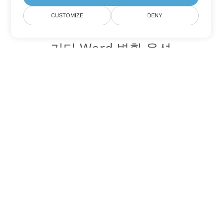
CUSTOMIZE
DENY
기타 Word 변환 옵션
OTT를 DOC로 변환
DOC:
Microsoft Word Binary Format
OTT를 DOT로 변환
DOT:
Microsoft Word Template Files
OTT를 DOCX로 변환
DOCX:
Office 2007+ Word Document
OTT를 DOCM로 변환
DOCM:
Microsoft Word 2007 Marco File