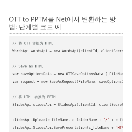
OTT to PPTM를 Net에서 변환하는 방
법: 단계별 코드 예
// 将 OTT 转换为 HTML
WordsApi wordsApi = 
new
 WordsApi(clientId, clientSecret);

// Save as HTML
var
 saveOptionsData = 
new
 OTTSaveOptionsData { FileName =
var
 request = 
new
 SaveAsRequest(FileName, saveOptionsData)
// 将 HTML 转换为 PPTM
SlidesApi slidesApi = SlidesApi(clientId, clientSecret);

slidesApi.Upload(c_fileName, c_folderName + 
"/"
 + c_fileNa
slidesApi.SlidesApi.SavePresentation(c_fileName + 
"HTML"
,