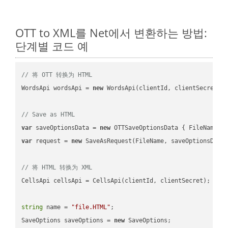
OTT to XML를 Net에서 변환하는 방법:
단계별 코드 예
// 将 OTT 转换为 HTML
WordsApi wordsApi = 
new
 WordsApi(clientId, clientSecret);

// Save as HTML
var
 saveOptionsData = 
new
 OTTSaveOptionsData { FileName =
var
 request = 
new
 SaveAsRequest(FileName, saveOptionsData)
// 将 HTML 转换为 XML
CellsApi cellsApi = CellsApi(clientId, clientSecret);

string
 name = 
"file.HTML"
;

SaveOptions saveOptions = 
new
 SaveOptions;
