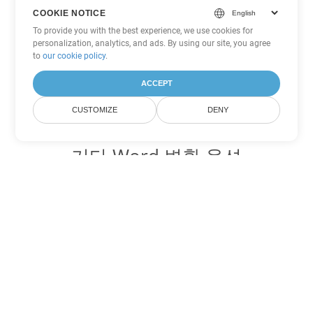
COOKIE NOTICE
To provide you with the best experience, we use cookies for
personalization, analytics, and ads. By using our site, you agree
to
our cookie policy
.
ACCEPT
CUSTOMIZE
DENY
기타 Word 변환 옵션
OTT를 DOC로 변환
DOC:
Microsoft Word Binary Format
OTT를 DOT로 변환
DOT:
Microsoft Word Template Files
OTT를 DOCX로 변환