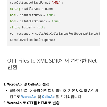
svaeOption.setSaveFormat(
"XML"
string
bool
? isAutoFitRows = 
true
bool
? isAutoFitColumns = 
true
string
 folder = 
null
var
 response = cellsApi.CellsSaveAsPostDocumentSaveAs(name
OTT Files to XML SDK에서 간단한 Net
변환
WordsApi 및 CellsApi 설정
클라이언트 ID, 클라이언트 비밀번호, 기본 URL 및 API 버
전으로
WordsApi
및
CellsApi
를 초기화합니다.
WordsApi로 OTT를 HTML로 변환