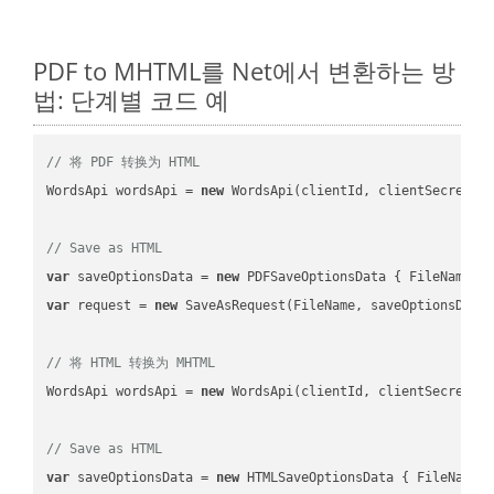
PDF to MHTML를 Net에서 변환하는 방
법: 단계별 코드 예
// 将 PDF 转换为 HTML
WordsApi wordsApi = 
new
 WordsApi(clientId, clientSecret);

// Save as HTML
var
 saveOptionsData = 
new
 PDFSaveOptionsData { FileName =
var
 request = 
new
 SaveAsRequest(FileName, saveOptionsData)
// 将 HTML 转换为 MHTML
WordsApi wordsApi = 
new
 WordsApi(clientId, clientSecret);

// Save as HTML
var
 saveOptionsData = 
new
 HTMLSaveOptionsData { FileName 