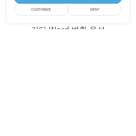
CUSTOMIZE
DENY
기타 Word 변환 옵션
PDF를 DOC로 변환
DOC:
Microsoft Word Binary Format
PDF를 DOT로 변환
DOT:
Microsoft Word Template Files
PDF를 DOCX로 변환
DOCX:
Office 2007+ Word Document
PDF를 DOCM로 변환
DOCM:
Microsoft Word 2007 Marco File