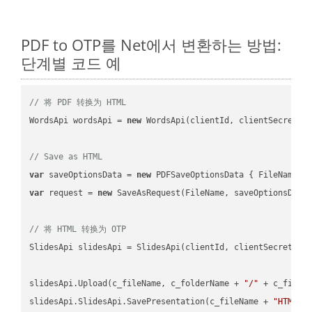
PDF to OTP를 Net에서 변환하는 방법:
단계별 코드 예
// 将 PDF 转换为 HTML
WordsApi wordsApi = 
new
 WordsApi(clientId, clientSecret);

// Save as HTML
var
 saveOptionsData = 
new
 PDFSaveOptionsData { FileName =
var
 request = 
new
 SaveAsRequest(FileName, saveOptionsData)
// 将 HTML 转换为 OTP
SlidesApi slidesApi = SlidesApi(clientId, clientSecret);

slidesApi.Upload(c_fileName, c_folderName + 
"/"
 + c_fileNa
slidesApi.SlidesApi.SavePresentation(c_fileName + 
"HTML"
,