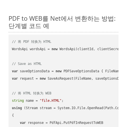
PDF to WEB를 Net에서 변환하는 방법:
단계별 코드 예
// 将 PDF 转换为 HTML
WordsApi wordsApi = 
new
 WordsApi(clientId, clientSecret);

// Save as HTML
var
 saveOptionsData = 
new
 PDFSaveOptionsData { FileName =
var
 request = 
new
 SaveAsRequest(FileName, saveOptionsData)
// 将 HTML 转换为 WEB
string
 name = 
"file.HTML"
using
 (Stream stream = System.IO.File.OpenRead(Path.Combin
{

var
 response = PdfApi.PutPdfInRequestToWEB
