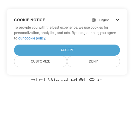
COOKIE NOTICE
To provide you with the best experience, we use cookies for
personalization, analytics, and ads. By using our site, you agree
to
our cookie policy
.
ACCEPT
CUSTOMIZE
DENY
기타 Word 변환 옵션
PDF를 DOC로 변환
DOC:
Microsoft Word Binary Format
PDF를 DOT로 변환
DOT:
Microsoft Word Template Files