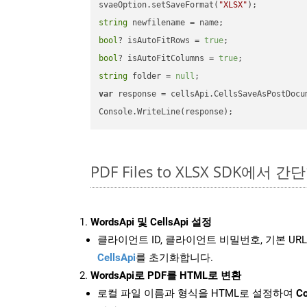
svaeOption.setSaveFormat(
"XLSX"
string
bool
? isAutoFitRows = 
true
bool
? isAutoFitColumns = 
true
string
 folder = 
null
var
 response = cellsApi.CellsSaveAsPostDocu
PDF Files to XLSX SDK에서 간
WordsApi 및 CellsApi 설정
클라이언트 ID, 클라이언트 비밀번호, 기본 URL
CellsApi
를 초기화합니다.
WordsApi로 PDF를 HTML로 변환
로컬 파일 이름과 형식을 HTML로 설정하여
Co