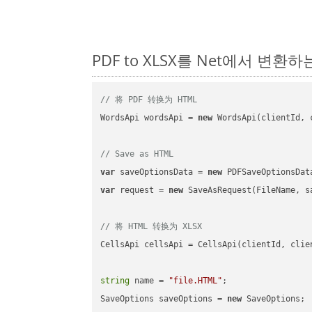
PDF to XLSX를 Net에서 변환
// 将 PDF 转换为 HTML
WordsApi wordsApi = 
new
 WordsApi(clientId, 
// Save as HTML
var
 saveOptionsData = 
new
 PDFSaveOptionsDat
var
 request = 
new
 SaveAsRequest(FileName, sa
// 将 HTML 转换为 XLSX
CellsApi cellsApi = CellsApi(clientId, clien
string
 name = 
"file.HTML"
;

SaveOptions saveOptions = 
new
 SaveOptions;
