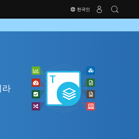
한국인
인
니라