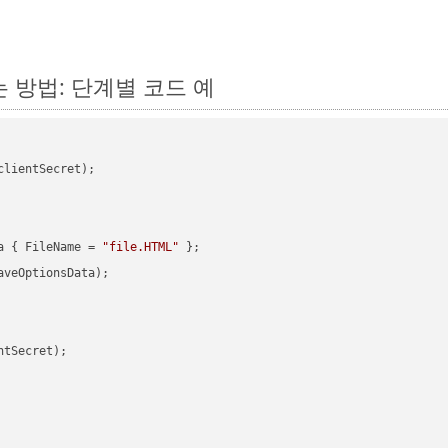
하는 방법: 단계별 코드 예
clientSecret);

a { FileName = 
"file.HTML"
veOptionsData);

tSecret);
