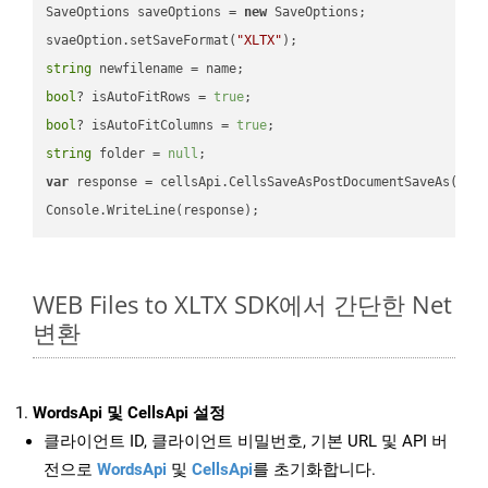
SaveOptions saveOptions = 
new
 SaveOptions;

svaeOption.setSaveFormat(
"XLTX"
string
bool
? isAutoFitRows = 
true
bool
? isAutoFitColumns = 
true
string
 folder = 
null
var
 response = cellsApi.CellsSaveAsPostDocumentSaveAs(name
WEB Files to XLTX SDK에서 간단한 Net
변환
WordsApi 및 CellsApi 설정
클라이언트 ID, 클라이언트 비밀번호, 기본 URL 및 API 버
전으로
WordsApi
및
CellsApi
를 초기화합니다.