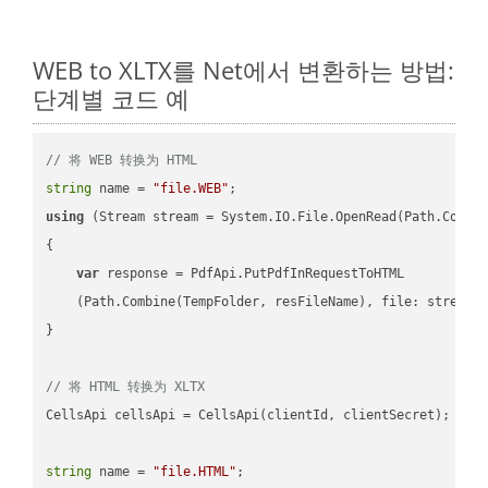
WEB to XLTX를 Net에서 변환하는 방법:
단계별 코드 예
// 将 WEB 转换为 HTML
string
 name = 
"file.WEB"
using
 (Stream stream = System.IO.File.OpenRead(Path.Combin
{

var
 response = PdfApi.PutPdfInRequestToHTML

    (Path.Combine(TempFolder, resFileName), file: stream);
}

// 将 HTML 转换为 XLTX
CellsApi cellsApi = CellsApi(clientId, clientSecret);

string
 name = 
"file.HTML"
;
