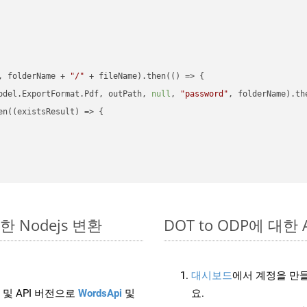
, folderName + 
"/"
 + fileName).then(
() =>
 {

odel.ExportFormat.Pdf, outPath, 
null
, 
"password"
, folderName).th
en(
(
existsResult
) =>
 {

단한 Nodejs 변환
DOT to ODP에 대한 A
대시보드
에서 계정을 만들
 및 API 버전으로
WordsApi
및
요.