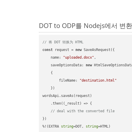
DOT to ODP를 Nodejs에서 
// 将 DOT 转换为 HTML
const
 request = 
new
 SaveAsRequest({

name
: 
"uploaded.docx"
,

saveOptionsData
: 
new
 HtmlSaveOptionsData
    {

fileName
: 
"destination.html"
    })

wordsApi.saveAs(request)

    .then(
(
_result
) =>
 {

// deal with the converted file
})

%!(EXTRA 
string
=DOT, 
string
=HTML)
