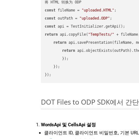
const
 fileName = 
"uploaded.HTML"
const
 outPath = 
"uploaded.ODP"
const
return
 api.copyFile(
"TempTests/"
 + fileName
return
 api.savePresentation(fileName, m
return
 api.objectExists(outPath).th
        });

    });

DOT Files to ODP SDK에서 간
WordsApi 및 CellsApi 설정
클라이언트 ID, 클라이언트 비밀번호, 기본 URL