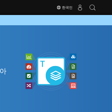
한국인
인
 아