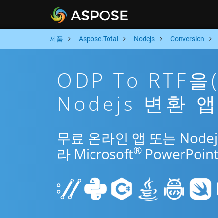
제품
Aspose.Total
Nodejs
Conversion
ODP To RTF
Nodejs 변환 
무료 온라인 앱 또는 Nodej
®
라 Microsoft
PowerPo