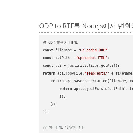
ODP to RTF를 Nodejs에서 
const
 fileName = 
"uploaded.ODP"
const
 outPath = 
"uploaded.HTML"
const
return
 api.copyFile(
"TempTests/"
 + fileName
return
 api.savePresentation(fileName, m
return
 api.objectExists(outPath).th
        });

    });

});

// 将 HTML 转换为 RTF