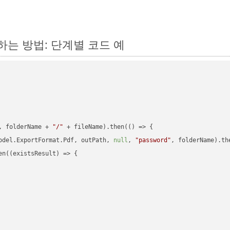
변환하는 방법: 단계별 코드 예
, folderName + 
"/"
 + fileName).then(
() =>
 {

odel.ExportFormat.Pdf, outPath, 
null
, 
"password"
, folderName).th
en(
(
existsResult
) =>
 {
