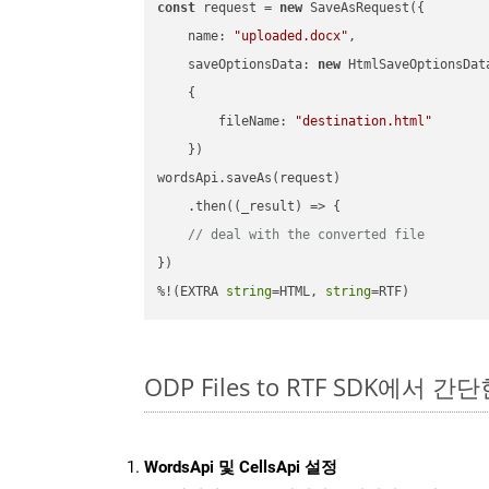
const
 request = 
new
 SaveAsRequest({

name
: 
"uploaded.docx"
,

saveOptionsData
: 
new
 HtmlSaveOptionsData
    {

fileName
: 
"destination.html"
    })

wordsApi.saveAs(request)

    .then(
(
_result
) =>
 {

// deal with the converted file
})

%!(EXTRA 
string
=HTML, 
string
=RTF)
ODP Files to RTF SDK에서 간
WordsApi 및 CellsApi 설정