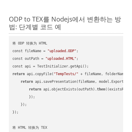
ODP to TEX를 Nodejs에서 변환하는 방
법: 단계별 코드 예
将 ODP 转换为 HTML

const fileName = 
"uploaded.ODP"
;

const outPath = 
"uploaded.HTML"
;

return
 api.copyFile(
"TempTests/"
 + fileName, folderName +
return
 api.savePresentation(fileName, model.ExportFor
return
 api.objectExists(outPath).
then
(
(existsResu
        });

    });

});
