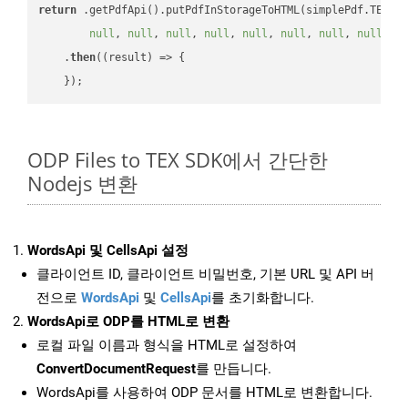
return
 .getPdfApi().putPdfInStorageToHTML(simplePdf.TEX, 
null
, 
null
, 
null
, 
null
, 
null
, 
null
, 
null
, 
null
, 
n
    .
then
(
(result)
 =>
 {

ODP Files to TEX SDK에서 간단한
Nodejs 변환
WordsApi 및 CellsApi 설정
클라이언트 ID, 클라이언트 비밀번호, 기본 URL 및 API 버
전으로
WordsApi
및
CellsApi
를 초기화합니다.
WordsApi로 ODP를 HTML로 변환
로컬 파일 이름과 형식을 HTML로 설정하여
ConvertDocumentRequest
를 만듭니다.
WordsApi를 사용하여 ODP 문서를 HTML로 변환합니다.