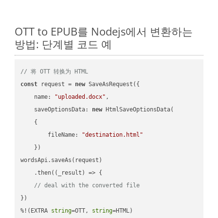
OTT to EPUB를 Nodejs에서 변환하는
방법: 단계별 코드 예
// 将 OTT 转换为 HTML
const
 request = 
new
 SaveAsRequest({

name
: 
"uploaded.docx"
,

saveOptionsData
: 
new
 HtmlSaveOptionsData(

    {

fileName
: 
"destination.html"
    })

wordsApi.saveAs(request)

    .then(
(
_result
) =>
 {

// deal with the converted file
})

%!(EXTRA 
string
=OTT, 
string
=HTML)
