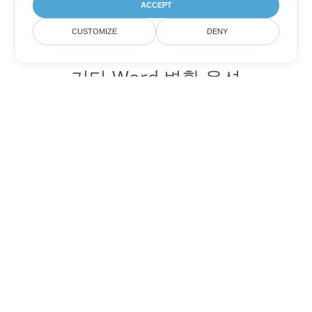
ACCEPT
CUSTOMIZE
DENY
기타 Word 변환 옵션
OTT를 DOC로 변환
DOC:
Microsoft Word Binary Format
OTT를 DOT로 변환
DOT:
Microsoft Word Template Files
OTT를 DOCX로 변환
DOCX:
Office 2007+ Word Document
OTT를 DOCM로 변환
DOCM:
Microsoft Word 2007 Marco File