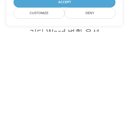
ACCEPT
CUSTOMIZE
DENY
기타 Word 변환 옵션
OTT를 DOC로 변환
DOC:
Microsoft Word Binary Format
OTT를 DOT로 변환
DOT:
Microsoft Word Template Files
OTT를 DOCX로 변환
DOCX:
Office 2007+ Word Document
OTT를 DOCM로 변환
DOCM:
Microsoft Word 2007 Marco File