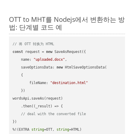
OTT to MHT를 Nodejs에서 변환하는 방
법: 단계별 코드 예
// 将 OTT 转换为 HTML
const
 request = 
new
 SaveAsRequest({

name
: 
"uploaded.docx"
,

saveOptionsData
: 
new
 HtmlSaveOptionsData(

    {

fileName
: 
"destination.html"
    })

wordsApi.saveAs(request)

    .then(
(
_result
) =>
 {

// deal with the converted file
})

%!(EXTRA 
string
=OTT, 
string
=HTML)
