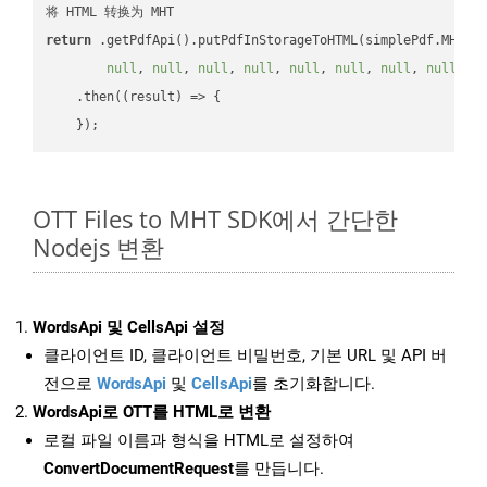
return
 .getPdfApi().putPdfInStorageToHTML(simplePdf.MHT, 
null
, 
null
, 
null
, 
null
, 
null
, 
null
, 
null
, 
null
, 
n
    .then(
(
result
) =>
 {

OTT Files to MHT SDK에서 간단한
Nodejs 변환
WordsApi 및 CellsApi 설정
클라이언트 ID, 클라이언트 비밀번호, 기본 URL 및 API 버
전으로
WordsApi
및
CellsApi
를 초기화합니다.
WordsApi로 OTT를 HTML로 변환
로컬 파일 이름과 형식을 HTML로 설정하여
ConvertDocumentRequest
를 만듭니다.