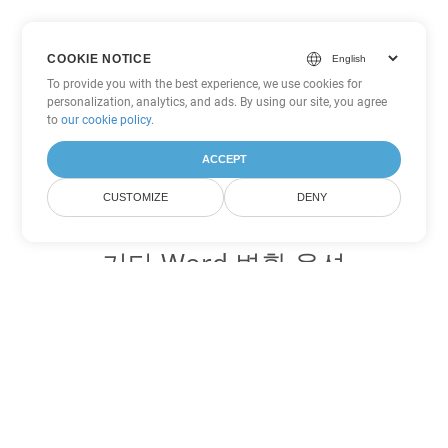
COOKIE NOTICE
To provide you with the best experience, we use cookies for
personalization, analytics, and ads. By using our site, you agree
to
our cookie policy
.
ACCEPT
CUSTOMIZE
DENY
기타 Word 변환 옵션
OTT를 DOC로 변환
DOC:
Microsoft Word Binary Format
OTT를 DOT로 변환
DOT:
Microsoft Word Template Files