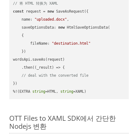
// 将 HTML 转换为 XAML
const
 request = 
new
 SaveAsRequest({

name
: 
"uploaded.docx"
,

saveOptionsData
: 
new
 HtmlSaveOptionsData(

    {

fileName
: 
"destination.html"
    })

wordsApi.saveAs(request)

    .then(
(
_result
) =>
 {

// deal with the converted file
})

%!(EXTRA 
string
=HTML, 
string
=XAML)
OTT Files to XAML SDK에서 간단한
Nodejs 변환