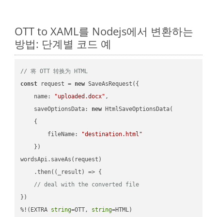
OTT to XAML를 Nodejs에서 변환하는
방법: 단계별 코드 예
// 将 OTT 转换为 HTML
const
 request = 
new
 SaveAsRequest({

name
: 
"uploaded.docx"
,

saveOptionsData
: 
new
 HtmlSaveOptionsData(

    {

fileName
: 
"destination.html"
    })

wordsApi.saveAs(request)

    .then(
(
_result
) =>
 {

// deal with the converted file
})

%!(EXTRA 
string
=OTT, 
string