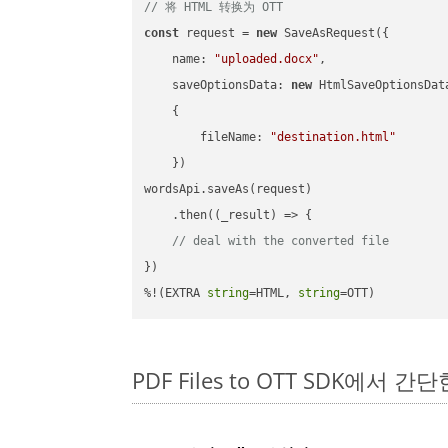
// 将 HTML 转换为 OTT
const
 request = 
new
 SaveAsRequest({

name
: 
"uploaded.docx"
,

saveOptionsData
: 
new
 HtmlSaveOptionsData
    {

fileName
: 
"destination.html"
    })

wordsApi.saveAs(request)

    .then(
(
_result
) =>
 {

// deal with the converted file
})

%!(EXTRA 
string
=HTML, 
string
=OTT)
PDF Files to OTT SDK에서 간단