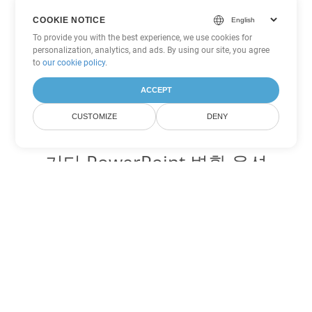
COOKIE NOTICE
To provide you with the best experience, we use cookies for
personalization, analytics, and ads. By using our site, you agree
to
our cookie policy
.
ACCEPT
CUSTOMIZE
DENY
기타 PowerPoint 변환 옵션
PPT를 DOC로 변환
DOC:
Microsoft Word Binary Format
PPT를 DOT로 변환
DOT:
Microsoft Word Template Files
PPT를 DOCX로 변환