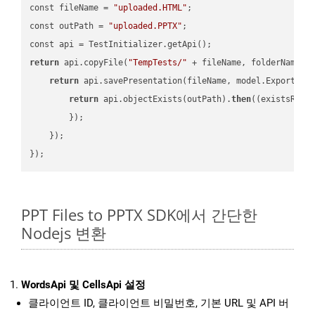
const fileName = 
"uploaded.HTML"
;

const outPath = 
"uploaded.PPTX"
;

return
 api.copyFile(
"TempTests/"
 + fileName, folderName +
return
 api.savePresentation(fileName, model.ExportFor
return
 api.objectExists(outPath).
then
(
(existsResu
        });

    });

PPT Files to PPTX SDK에서 간단한
Nodejs 변환
WordsApi 및 CellsApi 설정
클라이언트 ID, 클라이언트 비밀번호, 기본 URL 및 API 버