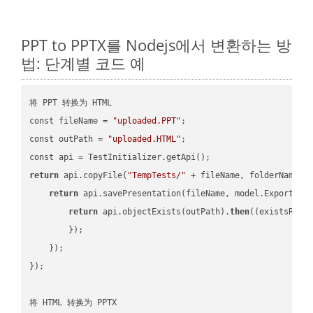
PPT to PPTX를 Nodejs에서 변환하는 방
법: 단계별 코드 예
将 PPT 转换为 HTML

const fileName = 
"uploaded.PPT"
;

const outPath = 
"uploaded.HTML"
;

return
 api.copyFile(
"TempTests/"
 + fileName, folderName +
return
 api.savePresentation(fileName, model.ExportFor
return
 api.objectExists(outPath).
then
(
(existsResu
        });

    });

});

将 HTML 转换为 PPTX
