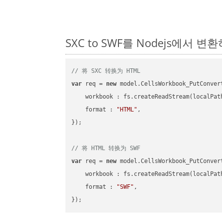
SXC to SWF를 Nodejs에서 
// 将 SXC 转换为 HTML
var
 req = 
new
 model.CellsWorkbook_PutConvert
workbook
 : fs.createReadStream(localPat
format
 : 
"HTML"
,

});

// 将 HTML 转换为 SWF
var
 req = 
new
 model.CellsWorkbook_PutConvert
workbook
 : fs.createReadStream(localPat
format
 : 
"SWF"
,
