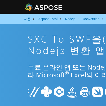
제품
Aspose.Total
Nodejs
Conversion
SXC To SWF
Nodejs 변환 
무료 온라인 앱 또는 Nodej
®
라 Microsoft
Excel의 