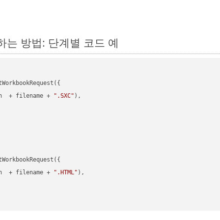
변환하는 방법: 단계별 코드 예
WorkbookRequest({

h  + filename + 
".SXC"
),

WorkbookRequest({

h  + filename + 
".HTML"
),
