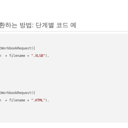
서 변환하는 방법: 단계별 코드 예
WorkbookRequest({

h  + filename + 
".XLSB"
),

WorkbookRequest({

h  + filename + 
".HTML"
),
