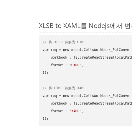
XLSB to XAML를 Nodejs에
// 将 XLSB 转换为 HTML
var
 req = 
new
 model.CellsWorkbook_PutConvert
workbook
 : fs.createReadStream(localPat
format
 : 
"HTML"
,

});

// 将 HTML 转换为 XAML
var
 req = 
new
 model.CellsWorkbook_PutConvert
workbook
 : fs.createReadStream(localPat
format
 : 
"XAML"
,
