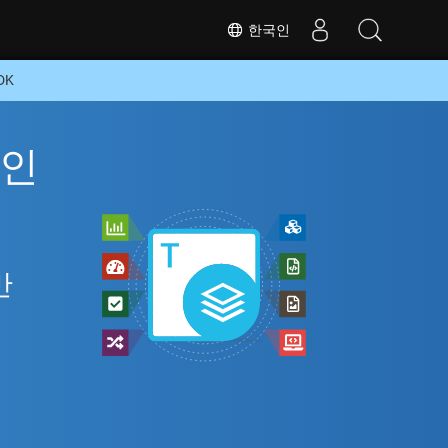
한국인
DK
라인
만