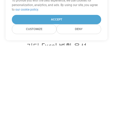
To provide you with the best experience, we use cookies for
personalization, analytics, and ads. By using our site, you agree
to
our cookie policy
.
ACCEPT
CUSTOMIZE
DENY
기타 Excel 변환 옵션
XLSM를 DOC로 변환
DOC:
Microsoft Word Binary Format
XLSM를 DOT로 변환
DOT:
Microsoft Word Template Files
XLSM를 DOCX로 변환
DOCX:
Office 2007+ Word Document