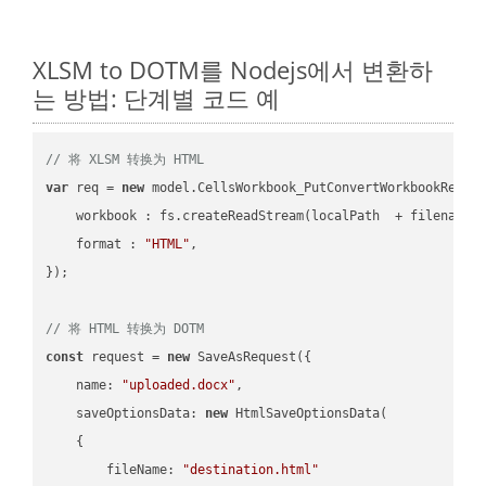
XLSM to DOTM를 Nodejs에서 변환하
는 방법: 단계별 코드 예
// 将 XLSM 转换为 HTML
var
 req = 
new
 model.CellsWorkbook_PutConvertWorkbookReques
workbook
 : fs.createReadStream(localPath  + filename 
format
 : 
"HTML"
,

});

// 将 HTML 转换为 DOTM
const
 request = 
new
 SaveAsRequest({

name
: 
"uploaded.docx"
,

saveOptionsData
: 
new
 HtmlSaveOptionsData(

    {

fileName
: 
"destination.html"