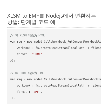
XLSM to EMF를 Nodejs에서 변환하는
방법: 단계별 코드 예
// 将 XLSM 转换为 HTML
var
 req = 
new
 model.CellsWorkbook_PutConvertWorkbookReques
workbook
 : fs.createReadStream(localPath  + filename 
format
 : 
"HTML"
,

});

// 将 HTML 转换为 EMF
var
 req = 
new
 model.CellsWorkbook_PutConvertWorkbookReques
workbook
 : fs.createReadStream(localPath  + filename 
format
 : 
"EMF"
,
