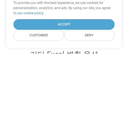
To provide you with the best experience, we use cookies for
personalization, analytics, and ads. By using our site, you agree
to
our cookie policy
.
ACCEPT
CUSTOMIZE
DENY
기타 Excel 변환 옵션
XLSM를 DOC로 변환
DOC:
Microsoft Word Binary Format
XLSM를 DOT로 변환
DOT:
Microsoft Word Template Files
XLSM를 DOCX로 변환
DOCX:
Office 2007+ Word Document