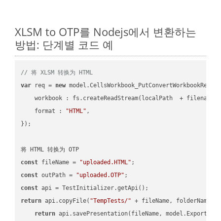
XLSM to OTP를 Nodejs에서 변환하는
방법: 단계별 코드 예
// 将 XLSM 转换为 HTML
var
 req = 
new
 model.CellsWorkbook_PutConvertWorkbookReques
workbook
 : fs.createReadStream(localPath  + filename 
format
 : 
"HTML"
,

});

const
 fileName = 
"uploaded.HTML"
const
 outPath = 
"uploaded.OTP"
const
return
 api.copyFile(
"TempTests/"
 + fileName, folderName +
return
 api.savePresentation(fileName, model.ExportFor