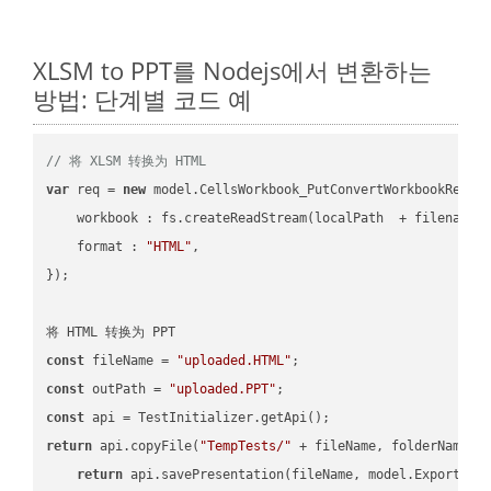
XLSM to PPT를 Nodejs에서 변환하는
방법: 단계별 코드 예
// 将 XLSM 转换为 HTML
var
 req = 
new
 model.CellsWorkbook_PutConvertWorkbookReques
workbook
 : fs.createReadStream(localPath  + filename 
format
 : 
"HTML"
,

});

const
 fileName = 
"uploaded.HTML"
const
 outPath = 
"uploaded.PPT"
const
return
 api.copyFile(
"TempTests/"
 + fileName, folderName +
return
 api.savePresentation(fileName, model.ExportFor