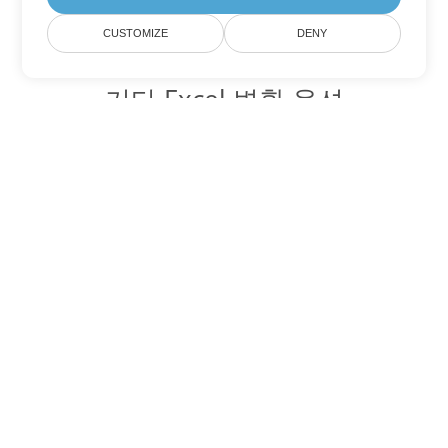
CUSTOMIZE
DENY
기타 Excel 변환 옵션
XLSM를 DOC로 변환
DOC:
Microsoft Word Binary Format
XLSM를 DOT로 변환
DOT:
Microsoft Word Template Files
XLSM를 DOCX로 변환
DOCX:
Office 2007+ Word Document
XLSM를 DOCM로 변환
DOCM:
Microsoft Word 2007 Marco File