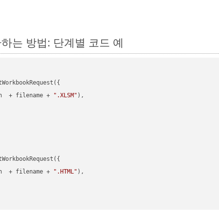
 변환하는 방법: 단계별 코드 예
WorkbookRequest({

h  + filename + 
".XLSM"
),

WorkbookRequest({

h  + filename + 
".HTML"
),
