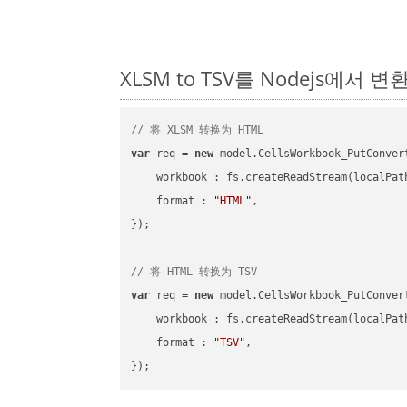
XLSM to TSV를 Nodejs에서
// 将 XLSM 转换为 HTML
var
 req = 
new
 model.CellsWorkbook_PutConvert
workbook
 : fs.createReadStream(localPat
format
 : 
"HTML"
,

});

// 将 HTML 转换为 TSV
var
 req = 
new
 model.CellsWorkbook_PutConvert
workbook
 : fs.createReadStream(localPat
format
 : 
"TSV"
,
