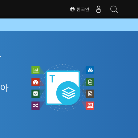
한국인
인
 아