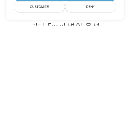
CUSTOMIZE
DENY
기타 Excel 변환 옵션
XLSM를 DOC로 변환
DOC:
Microsoft Word Binary Format
XLSM를 DOT로 변환
DOT:
Microsoft Word Template Files
XLSM를 DOCX로 변환
DOCX:
Office 2007+ Word Document
XLSM를 DOCM로 변환
DOCM:
Microsoft Word 2007 Marco File