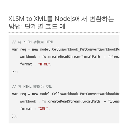
XLSM to XML를 Nodejs에서 변환하는
방법: 단계별 코드 예
// 将 XLSM 转换为 HTML
var
 req = 
new
 model.CellsWorkbook_PutConvertWorkbookReques
workbook
 : fs.createReadStream(localPath  + filename 
format
 : 
"HTML"
,

});

// 将 HTML 转换为 XML
var
 req = 
new
 model.CellsWorkbook_PutConvertWorkbookReques
workbook
 : fs.createReadStream(localPath  + filename 
format
 : 
"XML"
,
