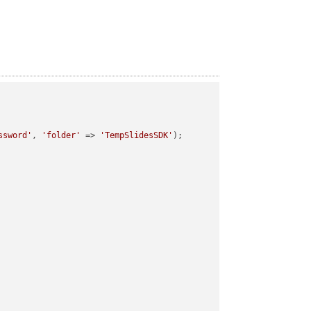
ssword'
, 
'folder'
 => 
'TempSlidesSDK'
);
