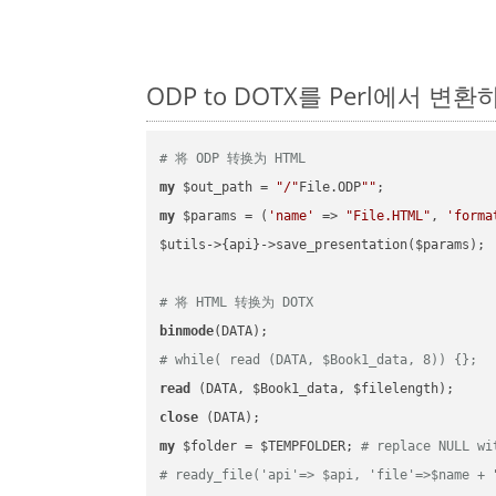
ODP to DOTX를 Perl에서 변
# 将 ODP 转换为 HTML
my
 $out_path = 
"/"
File.ODP
""
my
 $params = (
'name'
 => 
"File.HTML"
, 
'forma
$utils->{api}->save_presentation($params);

# 将 HTML 转换为 DOTX
binmode
# while( read (DATA, $Book1_data, 8)) {};
read
close
my
 $folder = $TEMPFOLDER; 
# replace NULL wi
# ready_file('api'=> $api, 'file'=>$name + 