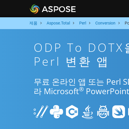
제품
Aspose.Total
Perl
Conversion
P
ODP To DOT
Perl 변환 앱
무료 온라인 앱 또는 Perl 
®
라 Microsoft
PowerPo