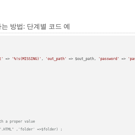
환하는 방법: 단계별 코드 예
t'
 => 
'%!s(MISSING)'
, 
'out_path'
 => $out_path, 
'password'
 => 
'pa
th a proper value
".HTML" ,'folder' =>$folder) ;