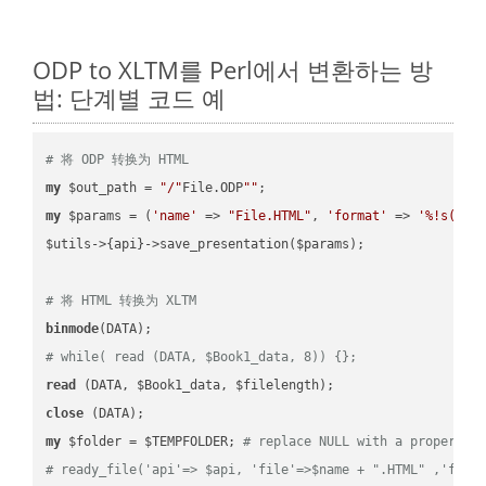
ODP to XLTM를 Perl에서 변환하는 방
법: 단계별 코드 예
# 将 ODP 转换为 HTML
my
 $out_path = 
"/"
File.ODP
""
my
 $params = (
'name'
 => 
"File.HTML"
, 
'format'
 => 
'%!s(MIS
$utils->{api}->save_presentation($params);

# 将 HTML 转换为 XLTM
binmode
# while( read (DATA, $Book1_data, 8)) {};
read
close
my
 $folder = $TEMPFOLDER; 
# replace NULL with a proper va
# ready_file('api'=> $api, 'file'=>$name + ".HTML" ,'fold