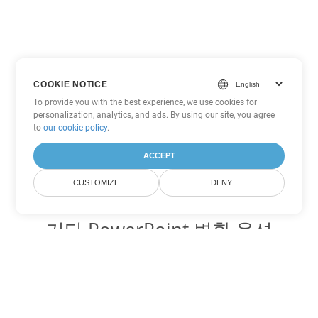
COOKIE NOTICE
To provide you with the best experience, we use cookies for
personalization, analytics, and ads. By using our site, you agree
to
our cookie policy
.
ACCEPT
CUSTOMIZE
DENY
기타 PowerPoint 변환 옵션
ODP를 DOC로 변환
DOC:
Microsoft Word Binary Format