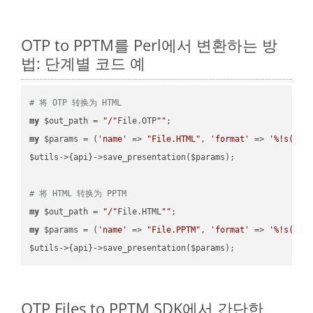
OTP to PPTM를 Perl에서 변환하는 방
법: 단계별 코드 예
# 将 OTP 转换为 HTML
my
 $out_path = 
"/"
File.OTP
""
my
 $params = (
'name'
 => 
"File.HTML"
, 
'format'
 => 
'%!s(MIS
$utils->{api}->save_presentation($params);

# 将 HTML 转换为 PPTM
my
 $out_path = 
"/"
File.HTML
""
my
 $params = (
'name'
 => 
"File.PPTM"
, 
'format'
 => 
'%!s(MIS
OTP Files to PPTM SDK에서 간단한