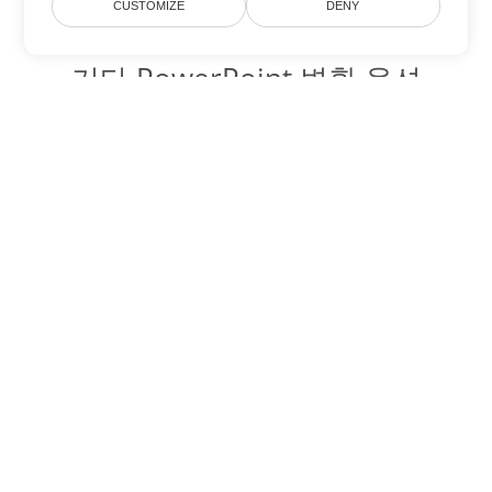
CUSTOMIZE
DENY
기타 PowerPoint 변환 옵션
OTP를 DOC로 변환
DOC:
Microsoft Word Binary Format
OTP를 DOT로 변환
DOT:
Microsoft Word Template Files
OTP를 DOCX로 변환
DOCX:
Office 2007+ Word Document
OTP를 DOCM로 변환
DOCM:
Microsoft Word 2007 Marco File
OTP를 DOTX로 변환