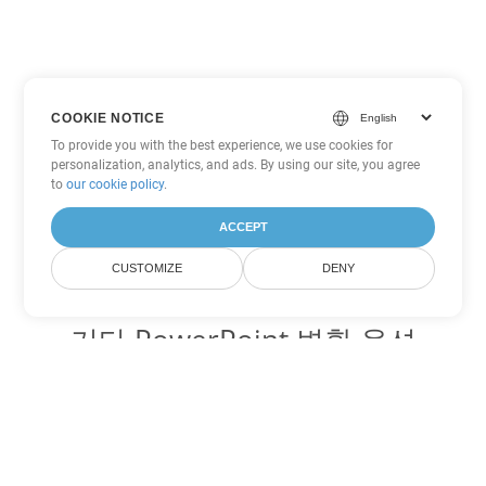
COOKIE NOTICE
To provide you with the best experience, we use cookies for
personalization, analytics, and ads. By using our site, you agree
to
our cookie policy
.
ACCEPT
CUSTOMIZE
DENY
기타 PowerPoint 변환 옵션
OTP를 DOC로 변환
DOC:
Microsoft Word Binary Format
OTP를 DOT로 변환