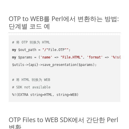
OTP to WEB를 Perl에서 변환하는 방법:
단계별 코드 예
# 将 OTP 转换为 HTML
my
 $out_path = 
"/"
File.OTP
""
my
 $params = (
'name'
 => 
"File.HTML"
, 
'format'
 => 
'%!s(MIS
$utils->{api}->save_presentation($params);

# 将 HTML 转换为 WEB
# SDK not available
%!(EXTRA string=HTML, string=WEB)
OTP Files to WEB SDK에서 간단한 Perl
변환