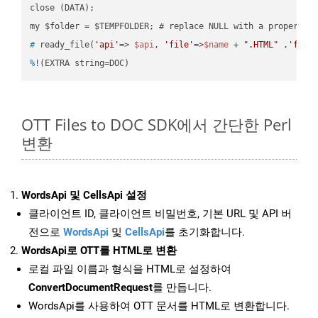
close (DATA);    

#
 ready_file(
'api'
=> 
$api
, 
'file'
=>
$name
 + 
".HTML"
 ,
'fold
%
!(EXTRA string=DOC)
OTT Files to DOC SDK에서 간단한 Perl
변환
WordsApi 및 CellsApi 설정
클라이언트 ID, 클라이언트 비밀번호, 기본 URL 및 API 버
전으로
WordsApi
및
CellsApi
를 초기화합니다.
WordsApi로 OTT를 HTML로 변환
로컬 파일 이름과 형식을 HTML로 설정하여
ConvertDocumentRequest
를 만듭니다.
WordsApi를 사용하여 OTT 문서를 HTML로 변환합니다.