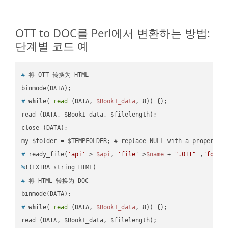
OTT to DOC를 Perl에서 변환하는 방법:
단계별 코드 예
#
 将 OTT 转换为 HTML
#
while
( 
read
 (DATA, 
$Book1_data
, 8)) {};
read (DATA, $Book1_data, $filelength);

close (DATA);    

#
 ready_file(
'api'
=> 
$api
, 
'file'
=>
$name
 + 
".OTT"
 ,
'folde
%
!(EXTRA string=HTML)
#
 将 HTML 转换为 DOC
#
while
( 
read
 (DATA, 
$Book1_data
, 8)) {};
read (DATA, $Book1_data, $filelength);
