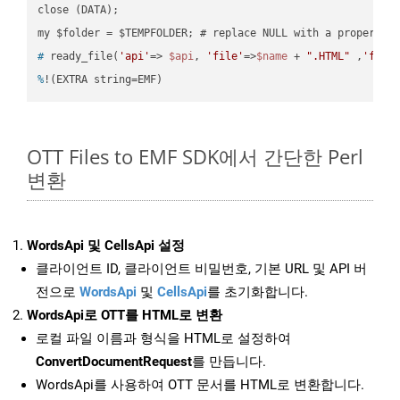
close (DATA);    

#
 ready_file(
'api'
=> 
$api
, 
'file'
=>
$name
 + 
".HTML"
 ,
'fold
%
!(EXTRA string=EMF)
OTT Files to EMF SDK에서 간단한 Perl
변환
WordsApi 및 CellsApi 설정
클라이언트 ID, 클라이언트 비밀번호, 기본 URL 및 API 버
전으로
WordsApi
및
CellsApi
를 초기화합니다.
WordsApi로 OTT를 HTML로 변환
로컬 파일 이름과 형식을 HTML로 설정하여
ConvertDocumentRequest
를 만듭니다.
WordsApi를 사용하여 OTT 문서를 HTML로 변환합니다.