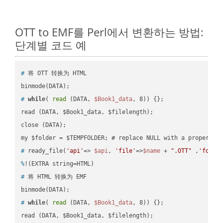
OTT to EMF를 Perl에서 변환하는 방법:
단계별 코드 예
#
 将 OTT 转换为 HTML
#
while
( 
read
 (DATA, 
$Book1_data
, 8)) {};
read (DATA, $Book1_data, $filelength);

close (DATA);    

#
 ready_file(
'api'
=> 
$api
, 
'file'
=>
$name
 + 
".OTT"
 ,
'folde
%
!(EXTRA string=HTML)
#
 将 HTML 转换为 EMF
#
while
( 
read
 (DATA, 
$Book1_data
, 8)) {};
read (DATA, $Book1_data, $filelength);
