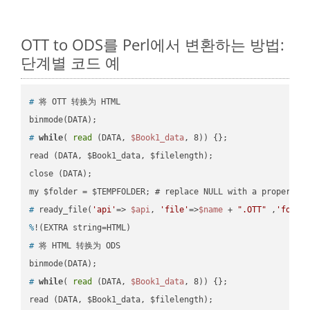
OTT to ODS를 Perl에서 변환하는 방법:
단계별 코드 예
#
 将 OTT 转换为 HTML
#
while
( 
read
 (DATA, 
$Book1_data
, 8)) {};
read (DATA, $Book1_data, $filelength);

close (DATA);    

#
 ready_file(
'api'
=> 
$api
, 
'file'
=>
$name
 + 
".OTT"
 ,
'folde
%
!(EXTRA string=HTML)
#
 将 HTML 转换为 ODS
#
while
( 
read
 (DATA, 
$Book1_data
, 8)) {};
read (DATA, $Book1_data, $filelength);
