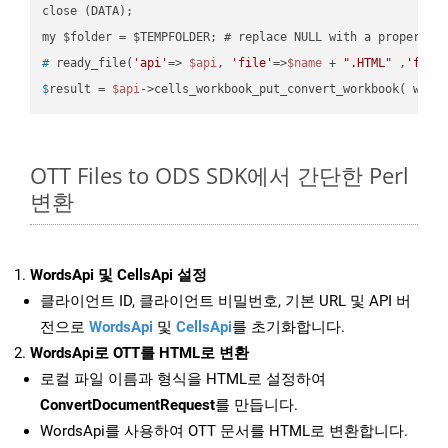
close (DATA);    

#
 ready_file(
'api'
=> 
$api
, 
'file'
=>
$name
 + 
".HTML"
 ,
'fold
$
result = 
$api
->cells_workbook_put_convert_workbook( work
OTT Files to ODS SDK에서 간단한 Perl
변환
WordsApi 및 CellsApi 설정
클라이언트 ID, 클라이언트 비밀번호, 기본 URL 및 API 버
전으로
WordsApi
및
CellsApi
를 초기화합니다.
WordsApi로 OTT를 HTML로 변환
로컬 파일 이름과 형식을 HTML로 설정하여
ConvertDocumentRequest
를 만듭니다.
WordsApi를 사용하여 OTT 문서를 HTML로 변환합니다.