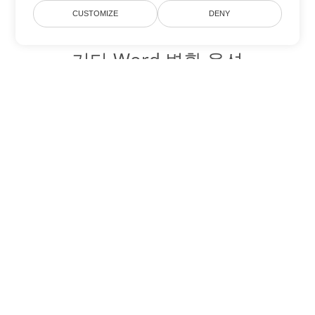
CUSTOMIZE
DENY
기타 Word 변환 옵션
OTT를 DOC로 변환
DOC:
Microsoft Word Binary Format
OTT를 DOT로 변환
DOT:
Microsoft Word Template Files
OTT를 DOCX로 변환
DOCX:
Office 2007+ Word Document
OTT를 DOCM로 변환
DOCM:
Microsoft Word 2007 Marco File