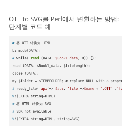
OTT to SVG를 Perl에서 변환하는 방법:
단계별 코드 예
#
 将 OTT 转换为 HTML
#
while
( 
read
 (DATA, 
$Book1_data
, 8)) {};
read (DATA, $Book1_data, $filelength);

close (DATA);    

#
 ready_file(
'api'
=> 
$api
, 
'file'
=>
$name
 + 
".OTT"
 ,
'folde
%
!(EXTRA string=HTML)
#
 将 HTML 转换为 SVG
#
 SDK not available
%
!(EXTRA string=HTML, string=SVG)