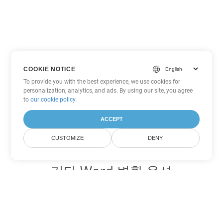
COOKIE NOTICE
To provide you with the best experience, we use cookies for
personalization, analytics, and ads. By using our site, you agree
to
our cookie policy
.
ACCEPT
CUSTOMIZE
DENY
기타 Word 변환 옵션
OTT를 DOC로 변환
DOC:
Microsoft Word Binary Format