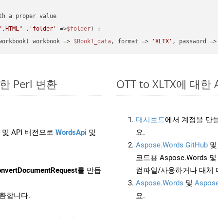
".HTML"
 ,
'folder'
 =>
$folder
) ;
workbook( workbook => 
$Book1_data
, format => 
'XLTX'
, password =>
단한 Perl 변환
OTT to XLTX에 대한 A
대시보드
에서 계정을 만들
 및 API 버전으로
WordsApi
및
요.
Aspose.Words GitHub
코드용 Aspose.Words 및 
nvertDocumentRequest
를 만듭
컴파일/사용하거나 대체
Aspose.Words
및
Aspose
변환합니다.
요.