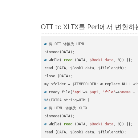
OTT to XLTX를 Perl에서 변
#
 将 OTT 转换为 HTML
#
while
( 
read
 (DATA, 
$Book1_data
, 8)) {};
read (DATA, $Book1_data, $filelength);

close (DATA);    

#
 ready_file(
'api'
=> 
$api
, 
'file'
=>
$name
 + 
%
!(EXTRA string=HTML)
#
 将 HTML 转换为 XLTX
#
while
( 
read
 (DATA, 
$Book1_data
, 8)) {};
read (DATA, $Book1_data, $filelength);
