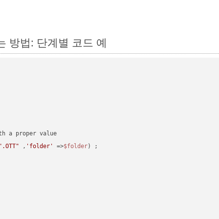
환하는 방법: 단계별 코드 예
".OTT"
 ,
'folder'
 =>
$folder
) ;