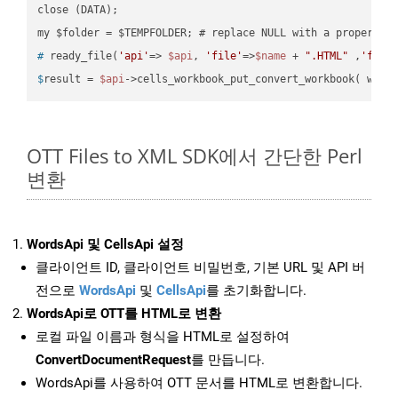
close (DATA);    

#
 ready_file(
'api'
=> 
$api
, 
'file'
=>
$name
 + 
".HTML"
 ,
'fold
$
result = 
$api
->cells_workbook_put_convert_workbook( work
OTT Files to XML SDK에서 간단한 Perl
변환
WordsApi 및 CellsApi 설정
클라이언트 ID, 클라이언트 비밀번호, 기본 URL 및 API 버
전으로
WordsApi
및
CellsApi
를 초기화합니다.
WordsApi로 OTT를 HTML로 변환
로컬 파일 이름과 형식을 HTML로 설정하여
ConvertDocumentRequest
를 만듭니다.
WordsApi를 사용하여 OTT 문서를 HTML로 변환합니다.