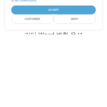
to
our cookie policy
.
ACCEPT
CUSTOMIZE
DENY
기타 Word 변환 옵션
OTT를 DOC로 변환
DOC:
Microsoft Word Binary Format
OTT를 DOT로 변환
DOT:
Microsoft Word Template Files
OTT를 DOCX로 변환
DOCX:
Office 2007+ Word Document
OTT를 DOCM로 변환