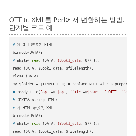
OTT to XML를 Perl에서 변환하는 방법:
단계별 코드 예
#
 将 OTT 转换为 HTML
#
while
( 
read
 (DATA, 
$Book1_data
, 8)) {};
read (DATA, $Book1_data, $filelength);

close (DATA);    

#
 ready_file(
'api'
=> 
$api
, 
'file'
=>
$name
 + 
".OTT"
 ,
'folde
%
!(EXTRA string=HTML)
#
 将 HTML 转换为 XML
#
while
( 
read
 (DATA, 
$Book1_data
, 8)) {};
read (DATA, $Book1_data, $filelength);
