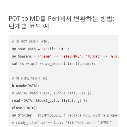
POT to MD를 Perl에서 변환하는 방법:
단계별 코드 예
# 将 POT 转换为 HTML
my
 $out_path = 
"/"
File.POT
""
my
 $params = (
'name'
 => 
"File.HTML"
, 
'format'
 => 
'%!s(MIS
$utils->{api}->save_presentation($params);

# 将 HTML 转换为 MD
binmode
# while( read (DATA, $Book1_data, 8)) {};
read
close
my
 $folder = $TEMPFOLDER; 
# replace NULL with a proper va
# ready_file('api'=> $api, 'file'=>$name + ".HTML" ,'fold