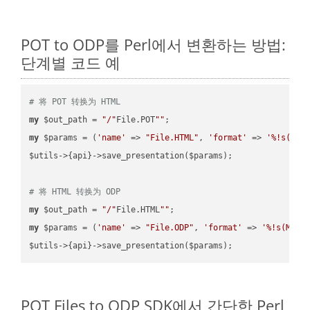
POT to ODP를 Perl에서 변환하는 방법:
단계별 코드 예
# 将 POT 转换为 HTML
my
 $out_path = 
"/"
File.POT
""
my
 $params = (
'name'
 => 
"File.HTML"
, 
'format'
 => 
'%!s(MIS
$utils->{api}->save_presentation($params);

# 将 HTML 转换为 ODP
my
 $out_path = 
"/"
File.HTML
""
my
 $params = (
'name'
 => 
"File.ODP"
, 
'format'
 => 
'%!s(MISS
POT Files to ODP SDK에서 간단한 Perl