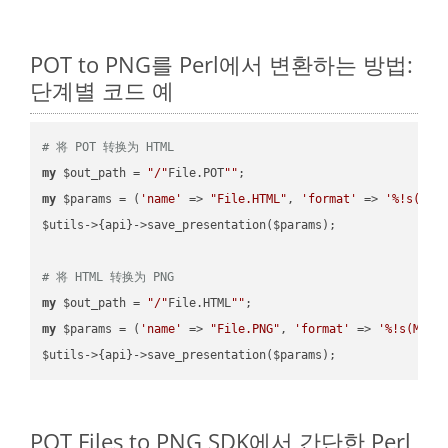
POT to PNG를 Perl에서 변환하는 방법:
단계별 코드 예
# 将 POT 转换为 HTML
my
 $out_path = 
"/"
File.POT
""
my
 $params = (
'name'
 => 
"File.HTML"
, 
'format'
 => 
'%!s(MIS
$utils->{api}->save_presentation($params);

# 将 HTML 转换为 PNG
my
 $out_path = 
"/"
File.HTML
""
my
 $params = (
'name'
 => 
"File.PNG"
, 
'format'
 => 
'%!s(MISS
POT Files to PNG SDK에서 간단한 Perl