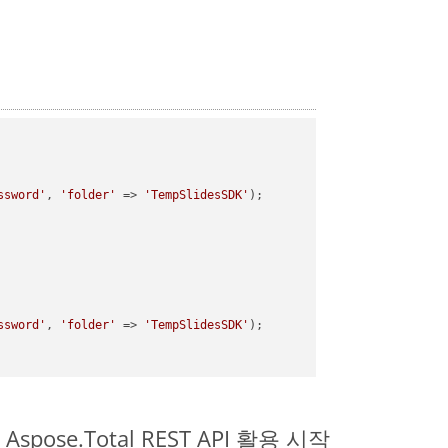
ssword'
, 
'folder'
 => 
'TempSlidesSDK'
);

ssword'
, 
'folder'
 => 
'TempSlidesSDK'
);

Aspose.Total REST API 활용 시작