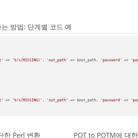
환하는 방법: 단계별 코드 예
t'
 => 
'%!s(MISSING)'
, 
'out_path'
 => $out_path, 
'password'
 => 
'pa
t'
 => 
'%!s(MISSING)'
, 
'out_path'
 => $out_path, 
'password'
 => 
'pa
간단한 Perl 변환
POT to POTM에 대한 