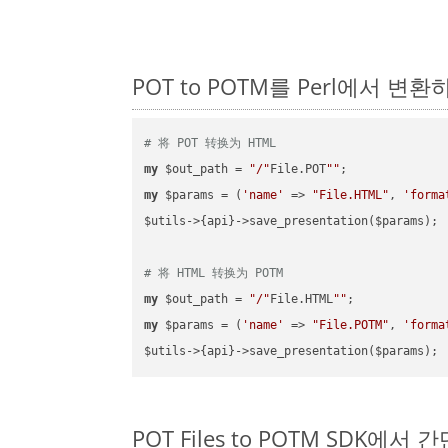
POT to POTM를 Perl에서 변
# 将 POT 转换为 HTML
my
 $out_path = 
"/"
File.POT
""
my
 $params = (
'name'
 => 
"File.HTML"
, 
'forma
$utils->{api}->save_presentation($params);

# 将 HTML 转换为 POTM
my
 $out_path = 
"/"
File.HTML
""
my
 $params = (
'name'
 => 
"File.POTM"
, 
'forma
POT Files to POTM SDK에서 