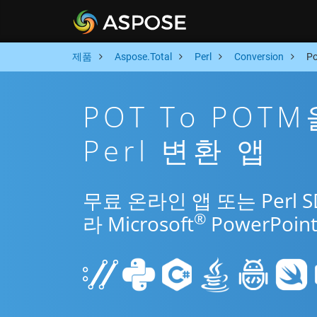
제품
Aspose.Total
Perl
Conversion
P
POT To POT
Perl 변환 앱
무료 온라인 앱 또는 Perl 
®
라 Microsoft
PowerPo