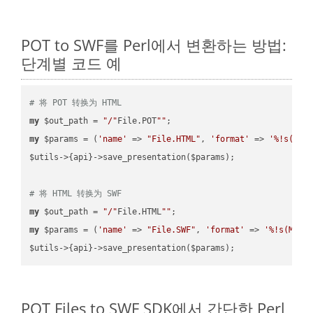
POT to SWF를 Perl에서 변환하는 방법:
단계별 코드 예
# 将 POT 转换为 HTML
my
 $out_path = 
"/"
File.POT
""
my
 $params = (
'name'
 => 
"File.HTML"
, 
'format'
 => 
'%!s(MIS
$utils->{api}->save_presentation($params);

# 将 HTML 转换为 SWF
my
 $out_path = 
"/"
File.HTML
""
my
 $params = (
'name'
 => 
"File.SWF"
, 
'format'
 => 
'%!s(MISS
POT Files to SWF SDK에서 간단한 Perl