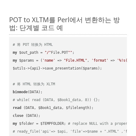
POT to XLTM를 Perl에서 변환하는 방
법: 단계별 코드 예
# 将 POT 转换为 HTML
my
 $out_path = 
"/"
File.POT
""
my
 $params = (
'name'
 => 
"File.HTML"
, 
'format'
 => 
'%!s(MIS
$utils->{api}->save_presentation($params);

# 将 HTML 转换为 XLTM
binmode
# while( read (DATA, $Book1_data, 8)) {};
read
close
my
 $folder = $TEMPFOLDER; 
# replace NULL with a proper va
# ready_file('api'=> $api, 'file'=>$name + ".HTML" ,'fold