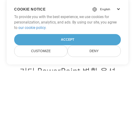
COOKIE NOTICE
To provide you with the best experience, we use cookies for
personalization, analytics, and ads. By using our site, you agree
to
our cookie policy
.
ACCEPT
CUSTOMIZE
DENY
기타 PowerPoint 변환 옵션
POT를 DOC로 변환
DOC:
Microsoft Word Binary Format
POT를 DOT로 변환
DOT:
Microsoft Word Template Files
POT를 DOCX로 변환