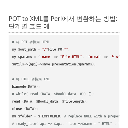
POT to XML를 Perl에서 변환하는 방법:
단계별 코드 예
# 将 POT 转换为 HTML
my
 $out_path = 
"/"
File.POT
""
my
 $params = (
'name'
 => 
"File.HTML"
, 
'format'
 => 
'%!s(MIS
$utils->{api}->save_presentation($params);

# 将 HTML 转换为 XML
binmode
# while( read (DATA, $Book1_data, 8)) {};
read
close
my
 $folder = $TEMPFOLDER; 
# replace NULL with a proper va
# ready_file('api'=> $api, 'file'=>$name + ".HTML" ,'fold