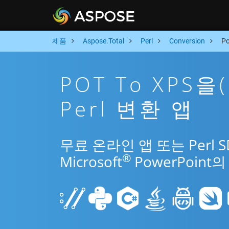
제품
Aspose.Total
Perl
Conversion
P
POT To XPS
Perl 변환 앱
무료 온라인 앱 또는 Perl 
®
Microsoft
PowerPoin