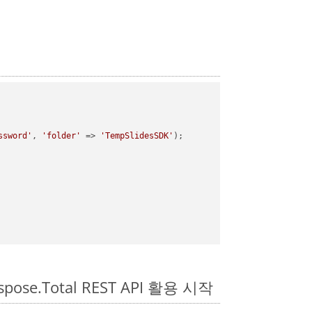
ssword'
, 
'folder'
 => 
'TempSlidesSDK'
);

pose.Total REST API 활용 시작