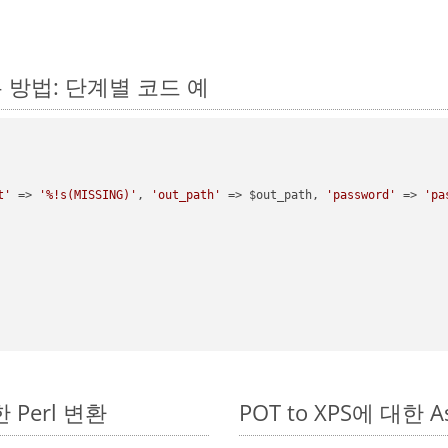
하는 방법: 단계별 코드 예
t'
 => 
'%!s(MISSING)'
, 
'out_path'
 => $out_path, 
'password'
 => 
'pa
한 Perl 변환
POT to XPS에 대한 As