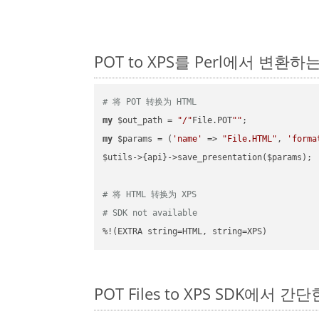
POT to XPS를 Perl에서 변환
# 将 POT 转换为 HTML
my
 $out_path = 
"/"
File.POT
""
my
 $params = (
'name'
 => 
"File.HTML"
, 
'forma
$utils->{api}->save_presentation($params);

# 将 HTML 转换为 XPS
# SDK not available
%!(EXTRA string=HTML, string=XPS)
POT Files to XPS SDK에서 간단