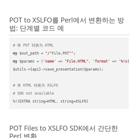
POT to XSLFO를 Perl에서 변환하는 방
법: 단계별 코드 예
# 将 POT 转换为 HTML
my
 $out_path = 
"/"
File.POT
""
my
 $params = (
'name'
 => 
"File.HTML"
, 
'format'
 => 
'%!s(MIS
$utils->{api}->save_presentation($params);

# 将 HTML 转换为 XSLFO
# SDK not available
%!(EXTRA string=HTML, string=XSLFO)
POT Files to XSLFO SDK에서 간단한
Perl 변환