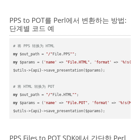
PPS to POT를 Perl에서 변환하는 방법:
단계별 코드 예
# 将 PPS 转换为 HTML
my
 $out_path = 
"/"
File.PPS
""
my
 $params = (
'name'
 => 
"File.HTML"
, 
'format'
 => 
'%!s(MIS
$utils->{api}->save_presentation($params);

# 将 HTML 转换为 POT
my
 $out_path = 
"/"
File.HTML
""
my
 $params = (
'name'
 => 
"File.POT"
, 
'format'
 => 
'%!s(MISS
PPS Files to POT SDK에서 간단한 Perl